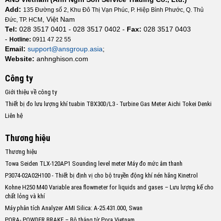
Add:
135 Đường số 2, Khu Đô Thị Vạn Phúc, P. Hiệp Bình Phước, Q. Thủ
, Việt Nam
Đức, TP. HCM
Tel:
028 3517 0401 - 028 3517 0402 -
Fax:
028 3517 0403
-
Hotline:
0911 47 22 55
Email:
support@ansgroup.asia
;
Website:
anhnghison.com
Công ty
Giới thiệu về công ty
Thiết bị đo lưu lượng khí tuabin TBX30D/L3 - Turbine Gas Meter Aichi Tokei Denki
Liên hệ
Thương hiệu
Thương hiệu
Towa Seiden TLX-120AP1 Sounding level meter Máy đo mức âm thanh
P3074-02A02H100 - Thiết bị định vị cho bộ truyền động khí nén hãng Kinetrol
Kohne H250 M40 Variable area flowmeter for liquids and gases – Lưu lượng kế cho
chất lỏng và khí
Máy phân tích Analyzer AMI Silica: A-25.431.000, Swan
PORA- POWDER BRAKE – Bộ thắng từ Pora Vietnam