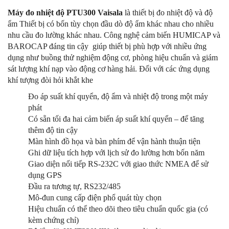
Máy đo nhiệt độ PTU300 Vaisala
là thiết bị đo nhiệt độ và độ
ẩm Thiết bị có bốn tùy chọn đầu dò độ ẩm khác nhau cho nhiều
nhu cầu đo lường khác nhau. Công nghệ cảm biến HUMICAP và
BAROCAP đáng tin cậy giúp thiết bị phù hợp với nhiều ứng
dụng như buồng thử nghiệm động cơ, phòng hiệu chuẩn và giám
sát lượng khí nạp vào động cơ hàng hải. Đối với các ứng dụng
khí tượng đòi hỏi khắt khe
Đo áp suất khí quyển, độ ẩm và nhiệt độ trong một máy
phát
Có sẵn tối đa hai cảm biến áp suất khí quyển – để tăng
thêm độ tin cậy
Màn hình đồ họa và bàn phím để vận hành thuận tiện
Ghi dữ liệu tích hợp với lịch sử đo lường hơn bốn năm
Giao diện nối tiếp RS-232C với giao thức NMEA để sử
dụng GPS
Đầu ra tương tự, RS232/485
Mô-đun cung cấp điện phổ quát tùy chọn
Hiệu chuẩn có thể theo dõi theo tiêu chuẩn quốc gia (có
kèm chứng chỉ)