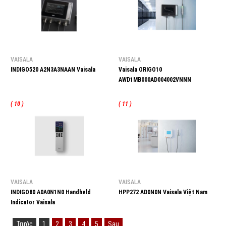
VAISALA
VAISALA
INDIGO520 A2N3A3NAAN Vaisala
Vaisala ORIGO10
AWD1MB000AD004002VNNN
( 10 )
( 11 )
VAISALA
VAISALA
INDIGO80 A0A0N1N0 Handheld
HPP272 AD0N0N Vaisala Việt Nam
Indicator Vaisala
Trước
1
2
3
4
5
Sau