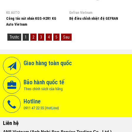
KG AUTO
Gefran Vietnam
Công tắc nút nhấn KGS-H2R1 KG
Bộ điều chỉnh nhiệt độ GEFRAN
Auto Vietnam
Trước
1
2
3
4
5
Sau
Giao hàng toàn quốc
Bảo hành quốc tế
Theo chính sách của hãng
Hotline
0911 47 22 55 (HotLine)
Liên hệ
ANS Vietnam (Anh Nghi Son Service Trading Co., Ltd.)