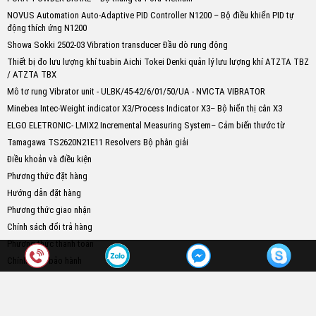
NOVUS Automation Auto-Adaptive PID Controller N1200 – Bộ điều khiển PID tự
động thích ứng N1200
Showa Sokki 2502-03 Vibration transducer Đầu dò rung động
Thiết bị đo lưu lượng khí tuabin Aichi Tokei Denki quản lý lưu lượng khí ATZTA TBZ
/ ATZTA TBX
Mô tơ rung Vibrator unit - ULBK/45-42/6/01/50/UA - NVICTA VIBRATOR
Minebea Intec-Weight indicator X3/Process Indicator X3– Bộ hiển thị cân X3
ELGO ELETRONIC- LMIX2 Incremental Measuring System– Cảm biến thước từ
Tamagawa TS2620N21E11 Resolvers Bộ phân giải
Điều khoản và điều kiện
Phương thức đặt hàng
Hướng dẫn đặt hàng
Phương thức giao nhận
Chính sách đổi trả hàng
Phương thức thanh toán
Chính sách bảo hành
Kết nối