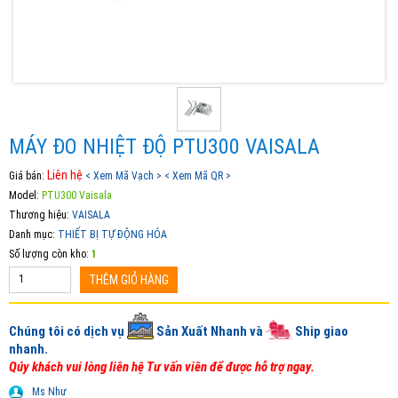
MÁY ĐO NHIỆT ĐỘ PTU300 VAISALA
Liên hệ
Giá bán:
< Xem Mã Vạch >
< Xem Mã QR >
Model:
PTU300 Vaisala
Thương hiệu:
VAISALA
Danh mục:
THIẾT BỊ TỰ ĐỘNG HÓA
Số lượng còn kho:
1
THÊM GIỎ HÀNG
Chúng tôi có dịch vụ
Sản Xuất Nhanh và
Ship giao
nhanh.
Qúy khách vui lòng liên hệ Tư vấn viên để được hỗ trợ ngay.
Ms Như