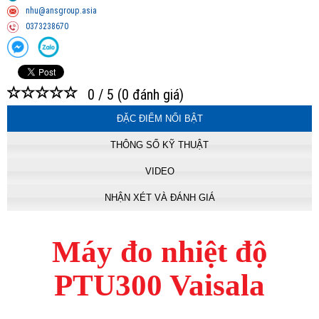
nhu@ansgroup.asia
0373238670
0
/ 5 (
0
đánh giá)
ĐẶC ĐIỂM NỔI BẬT
THÔNG SỐ KỸ THUẬT
VIDEO
NHẬN XÉT VÀ ĐÁNH GIÁ
Máy đo nhiệt độ
PTU300 Vaisala