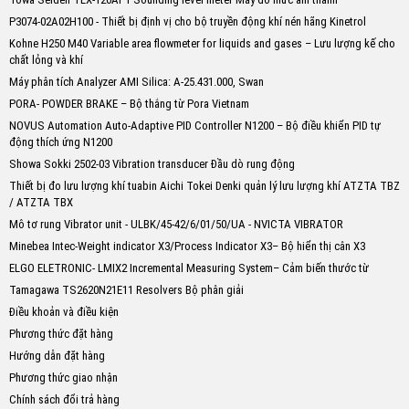
P3074-02A02H100 - Thiết bị định vị cho bộ truyền động khí nén hãng Kinetrol
Kohne H250 M40 Variable area flowmeter for liquids and gases – Lưu lượng kế cho
chất lỏng và khí
Máy phân tích Analyzer AMI Silica: A-25.431.000, Swan
PORA- POWDER BRAKE – Bộ thắng từ Pora Vietnam
NOVUS Automation Auto-Adaptive PID Controller N1200 – Bộ điều khiển PID tự
động thích ứng N1200
Showa Sokki 2502-03 Vibration transducer Đầu dò rung động
Thiết bị đo lưu lượng khí tuabin Aichi Tokei Denki quản lý lưu lượng khí ATZTA TBZ
/ ATZTA TBX
Mô tơ rung Vibrator unit - ULBK/45-42/6/01/50/UA - NVICTA VIBRATOR
Minebea Intec-Weight indicator X3/Process Indicator X3– Bộ hiển thị cân X3
ELGO ELETRONIC- LMIX2 Incremental Measuring System– Cảm biến thước từ
Tamagawa TS2620N21E11 Resolvers Bộ phân giải
Điều khoản và điều kiện
Phương thức đặt hàng
Hướng dẫn đặt hàng
Phương thức giao nhận
Chính sách đổi trả hàng