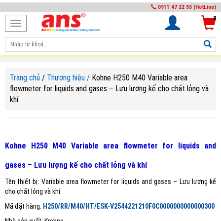
0911 47 22 55 (HotLine)
0
Toggle
navigation
Trang chủ
/
Thương hiệu /
Kohne H250 M40 Variable area
flowmeter for liquids and gases – Lưu lượng kế cho chất lỏng và
khí
Kohne
H250 M40
Variable area flowmeter for liquids and
gases – Lưu lượng kế cho chất lỏng và khí
Tên thiết bị: Variable area flowmeter for liquids and gases – Lưu lượng kế
cho chất lỏng và khí
Mã đặt hàng:
H250/RR/M40/HT/ESK-V2544221210F0C0000000000000300