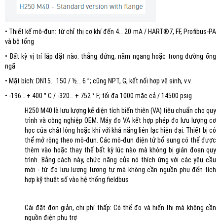
• Thiết kế mô-đun: từ chỉ thị cơ khí đến 4… 20 mA / HART®7, FF, Profibus-PA
và bộ tổng
• Bất kỳ vị trí lắp đặt nào: thẳng đứng, nằm ngang hoặc trong đường ống
ngã
• Mặt bích: DN15… 150 / ½… 6 ”; cũng NPT, G, kết nối hơp vệ sinh, v.v.
• -196… + 400 ° C / -320… + 752 ° F; tối đa 1000 mặc cả / 14500 psig
H250 M40 là lưu lượng kế diện tích biến thiên (VA) tiêu chuẩn cho quy
trình và công nghiệp OEM. Máy đo VA kết hợp phép đo lưu lượng cơ
học của chất lỏng hoặc khí với khả năng liên lạc hiện đại. Thiết bị có
thể mở rộng theo mô-đun. Các mô-đun điện tử bổ sung có thể được
thêm vào hoặc thay thế bất kỳ lúc nào mà không bị gián đoạn quy
trình. Bằng cách này, chức năng của nó thích ứng với các yêu cầu
mới - từ đo lưu lượng tương tự mà không cần nguồn phụ đến tích
hợp kỹ thuật số vào hệ thống fieldbus
Cài đặt đơn giản, chi phí thấp: Có thể đo và hiển thị mà không cần
nguồn điện phụ trợ