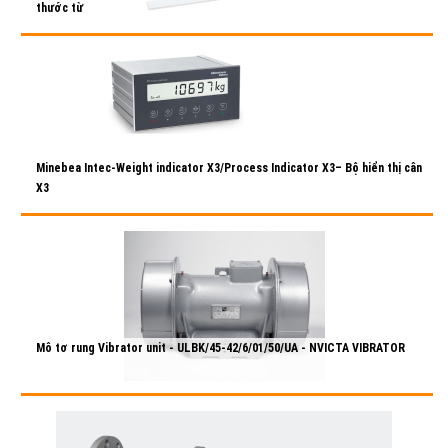
thước từ
29/10/2021
Chi tiết >>
Minebea Intec-Weight indicator X3/Process Indicator X3– Bộ hiển thị cân
X3
29/10/2021
Chi tiết >>
Mô tơ rung Vibrator unit - ULBK/45-42/6/01/50/UA - NVICTA VIBRATOR
29/10/2021
Chi tiết >>