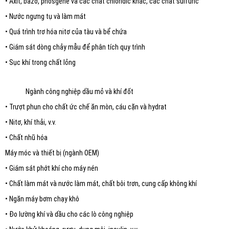
• Axit, bazơ, phosgene và các chất chloridic khác, các chất sulfuric
• Nước ngưng tụ và làm mát
• Quá trình trơ hóa nitơ của tàu và bể chứa
• Giám sát dòng chảy mẫu để phân tích quy trình
• Sục khí trong chất lỏng
Ngành công nghiệp dầu mỏ và khí đốt
• Trượt phun cho chất ức chế ăn mòn, cáu cặn và hydrat
• Nitơ, khí thải, v.v.
• Chất nhũ hóa
Máy móc và thiết bị (ngành OEM)
• Giám sát phớt khí cho máy nén
• Chất làm mát và nước làm mát, chất bôi trơn, cung cấp không khí
• Ngăn máy bơm chạy khô
• Đo lường khí và dầu cho các lò công nghiệp