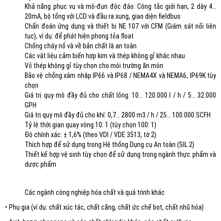
Khả năng phục vụ và mô-đun độc đáo: Công tắc giới hạn, 2 dây 4…
20mA, bộ tổng với LCD và đầu ra xung, giao diện fieldbus
Chẩn đoán ứng dụng và thiết bị NE 107 với CFM (Giám sát nổi liên
tục), ví dụ: để phát hiện phong tỏa float
Chống cháy nổ và về bản chất là an toàn
Các vật liệu cảm biến hợp kim và thép không gỉ khác nhau
Vỏ thép không gỉ tùy chọn cho môi trường ăn mòn
Bảo vệ chống xâm nhập IP66 và IP68 / NEMA4X và NEMA6, IP69K tùy
chọn
Giá trị quy mô đầy đủ cho chất lỏng: 10… 120.000 l / h / 5… 32.000
GPH
Giá trị quy mô đầy đủ cho khí: 0,7… 2800 m3 / h / 25… 100.000 SCFH
Tỷ lệ thời gian quay vòng 10: 1 (tùy chọn 100: 1)
Độ chính xác: ± 1,6% (theo VDI / VDE 3513, tờ 2)
Thích hợp để sử dụng trong Hệ thống Dụng cụ An toàn (SIL 2)
Thiết kế hợp vệ sinh tùy chọn để sử dụng trong ngành thực phẩm và
dược phẩm
Các ngành công nghiệp hóa chất và quá trình khác
• Phụ gia (ví dụ: chất xúc tác, chất căng, chất ức chế bọt, chất nhũ hóa)