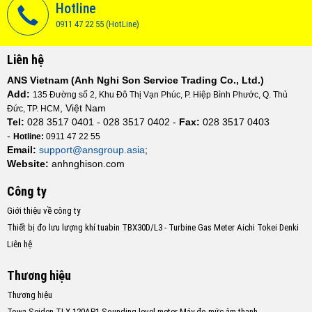
Hotline
0911 47 22 55 (HotLine)
Liên hệ
ANS Vietnam (Anh Nghi Son Service Trading Co., Ltd.)
Add:
135 Đường số 2, Khu Đô Thị Vạn Phúc, P. Hiệp Bình Phước, Q. Thủ
, Việt Nam
Đức, TP. HCM
Tel:
028 3517 0401 - 028 3517 0402 -
Fax:
028 3517 0403
-
Hotline:
0911 47 22 55
Email:
support@ansgroup.asia
;
Website:
anhnghison.com
Công ty
Giới thiệu về công ty
Thiết bị đo lưu lượng khí tuabin TBX30D/L3 - Turbine Gas Meter Aichi Tokei Denki
Liên hệ
Thương hiệu
Thương hiệu
Towa Seiden TLX-120AP1 Sounding level meter Máy đo mức âm thanh