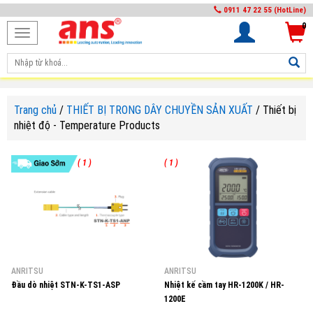
0911 47 22 55 (HotLine)
0
Toggle
navigation
Trang chủ
/
THIẾT BỊ TRONG DÂY CHUYỀN SẢN XUẤT
/
Thiết bị
nhiệt độ - Temperature Products
( 1 )
( 1 )
ANRITSU
ANRITSU
Đầu dò nhiệt STN-K-TS1-ASP
Nhiệt kế cầm tay HR-1200K / HR-
1200E