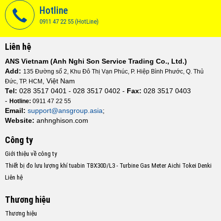
Hotline
0911 47 22 55 (HotLine)
Liên hệ
ANS Vietnam (Anh Nghi Son Service Trading Co., Ltd.)
Add:
135 Đường số 2, Khu Đô Thị Vạn Phúc, P. Hiệp Bình Phước, Q. Thủ
, Việt Nam
Đức, TP. HCM
Tel:
028 3517 0401 - 028 3517 0402 -
Fax:
028 3517 0403
-
Hotline:
0911 47 22 55
Email:
support@ansgroup.asia
;
Website:
anhnghison.com
Công ty
Giới thiệu về công ty
Thiết bị đo lưu lượng khí tuabin TBX30D/L3 - Turbine Gas Meter Aichi Tokei Denki
Liên hệ
Thương hiệu
Thương hiệu