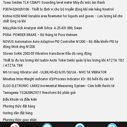
Towa Seiden TLX-120AP1 Sounding level meter Máy đo mức âm thanh
P3074-02A02H100 - Thiết bị định vị cho bộ truyền động khí nén hãng Kinetrol
Kohne H250 M40 Variable area flowmeter for liquids and gases – Lưu lượng kế cho
chất lỏng và khí
Máy phân tích Analyzer AMI Silica: A-25.431.000, Swan
PORA- POWDER BRAKE – Bộ thắng từ Pora Vietnam
NOVUS Automation Auto-Adaptive PID Controller N1200 – Bộ điều khiển PID tự
động thích ứng N1200
Showa Sokki 2502-03 Vibration transducer Đầu dò rung động
Thiết bị đo lưu lượng khí tuabin Aichi Tokei Denki quản lý lưu lượng khí ATZTA TBZ
/ ATZTA TBX
Mô tơ rung Vibrator unit - ULBK/45-42/6/01/50/UA - NVICTA VIBRATOR
Minebea Intec-Weight indicator X3/Process Indicator X3– Bộ hiển thị cân X3
ELGO ELETRONIC- LMIX2 Incremental Measuring System– Cảm biến thước từ
Tamagawa TS2620N21E11 Resolvers Bộ phân giải
Điều khoản và điều kiện
Phương thức đặt hàng
Hướng dẫn đặt hàng
Phương thức giao nhận
Chính sách đổi trả hàng