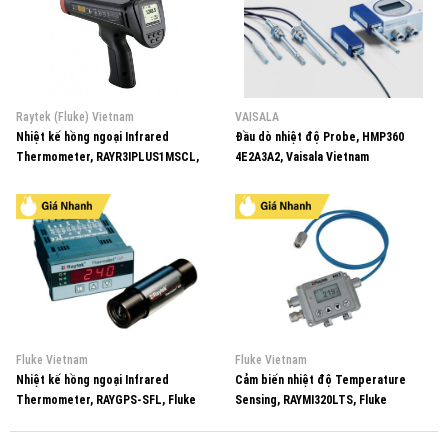
Raytek (Fluke) Vietnam
VAISALA
Nhiệt kế hồng ngoại Infrared
Đầu dò nhiệt độ Probe, HMP360
Thermometer, RAYR3IPLUS1MSCL,
4E2A3A2, Vaisala Vietnam
Fluke Vietnam
Fluke Vietnam
Fluke Vietnam
Nhiệt kế hồng ngoại Infrared
Cảm biến nhiệt độ Temperature
Thermometer, RAYGPS-SFL, Fluke
Sensing, RAYMI320LTS, Fluke
Vietnam
Vietnam