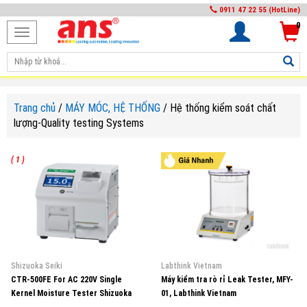
0911 47 22 55 (HotLine)
0
Toggle
navigation
Trang chủ
/
MÁY MÓC, HỆ THỐNG
/
Hệ thống kiểm soát chất
lượng-Quality testing Systems
( 1 )
Shizuoka Seiki
Labthink Vietnam
CTR-500FE For AC 220V Single
Máy kiểm tra rò rỉ Leak Tester, MFY-
Kernel Moisture Tester Shizuoka
01, Labthink Vietnam