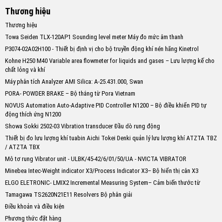
Thương hiệu
Thương hiệu
Towa Seiden TLX-120AP1 Sounding level meter Máy đo mức âm thanh
P3074-02A02H100 - Thiết bị định vị cho bộ truyền động khí nén hãng Kinetrol
Kohne H250 M40 Variable area flowmeter for liquids and gases – Lưu lượng kế cho
chất lỏng và khí
Máy phân tích Analyzer AMI Silica: A-25.431.000, Swan
PORA- POWDER BRAKE – Bộ thắng từ Pora Vietnam
NOVUS Automation Auto-Adaptive PID Controller N1200 – Bộ điều khiển PID tự
động thích ứng N1200
Showa Sokki 2502-03 Vibration transducer Đầu dò rung động
Thiết bị đo lưu lượng khí tuabin Aichi Tokei Denki quản lý lưu lượng khí ATZTA TBZ
/ ATZTA TBX
Mô tơ rung Vibrator unit - ULBK/45-42/6/01/50/UA - NVICTA VIBRATOR
Minebea Intec-Weight indicator X3/Process Indicator X3– Bộ hiển thị cân X3
ELGO ELETRONIC- LMIX2 Incremental Measuring System– Cảm biến thước từ
Tamagawa TS2620N21E11 Resolvers Bộ phân giải
Điều khoản và điều kiện
Phương thức đặt hàng