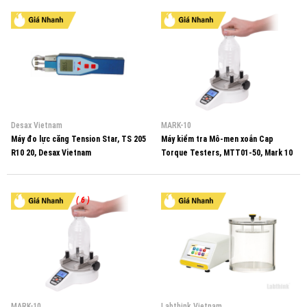
Seiki
Desax Vietnam
MARK-10
Máy đo lực căng Tension Star, TS 205
Máy kiểm tra Mô-men xoắn Cap
R10 20, Desax Vietnam
Torque Testers, MTT01-50, Mark 10
Vietnam
( 6 )
MARK-10
Labthink Vietnam