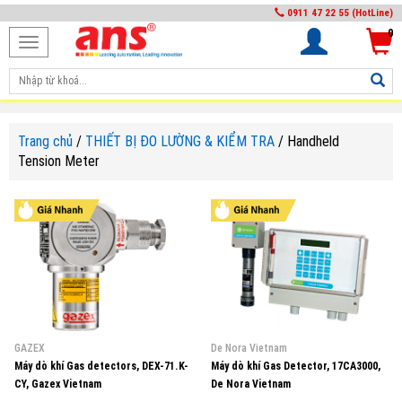
0911 47 22 55 (HotLine)
0
Toggle
navigation
Trang chủ
/
THIẾT BỊ ĐO LƯỜNG & KIỂM TRA
/
Handheld
Tension Meter
GAZEX
De Nora Vietnam
Máy dò khí Gas detectors, DEX-71.K-
Máy dò khí Gas Detector, 17CA3000,
CY, Gazex Vietnam
De Nora Vietnam