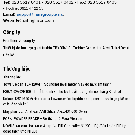
Tel:
028 3517 0401 - 028 3517 0402 -
Fax:
028 3517 0403
-
Hotline:
0911 47 22 55
Email:
support@ansgroup.asia
;
Website:
anhnghison.com
Công ty
Giới thiệu về công ty
Thiết bị đo lưu lượng khí tuabin TBX30D/L3 - Turbine Gas Meter Aichi Tokei Denki
Liên hệ
Thương hiệu
Thương hiệu
Towa Seiden TLX-120AP1 Sounding level meter Máy đo mức âm thanh
P3074-02A02H100 - Thiết bị định vị cho bộ truyền động khí nén hãng Kinetrol
Kohne H250 M40 Variable area flowmeter for liquids and gases – Lưu lượng kế cho
chất lỏng và khí
Máy phân tích Analyzer AMI Silica: A-25.431.000, Swan
PORA- POWDER BRAKE – Bộ thắng từ Pora Vietnam
NOVUS Automation Auto-Adaptive PID Controller N1200 – Bộ điều khiển PID tự
động thích ứng N1200