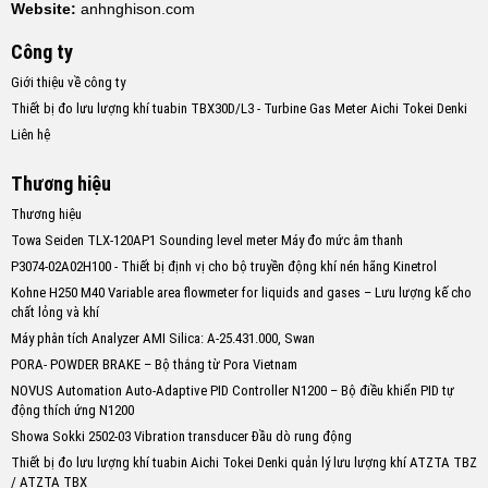
Website:
anhnghison.com
Công ty
Giới thiệu về công ty
Thiết bị đo lưu lượng khí tuabin TBX30D/L3 - Turbine Gas Meter Aichi Tokei Denki
Liên hệ
Thương hiệu
Thương hiệu
Towa Seiden TLX-120AP1 Sounding level meter Máy đo mức âm thanh
P3074-02A02H100 - Thiết bị định vị cho bộ truyền động khí nén hãng Kinetrol
Kohne H250 M40 Variable area flowmeter for liquids and gases – Lưu lượng kế cho
chất lỏng và khí
Máy phân tích Analyzer AMI Silica: A-25.431.000, Swan
PORA- POWDER BRAKE – Bộ thắng từ Pora Vietnam
NOVUS Automation Auto-Adaptive PID Controller N1200 – Bộ điều khiển PID tự
động thích ứng N1200
Showa Sokki 2502-03 Vibration transducer Đầu dò rung động
Thiết bị đo lưu lượng khí tuabin Aichi Tokei Denki quản lý lưu lượng khí ATZTA TBZ
/ ATZTA TBX