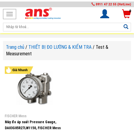
0911 47 22 55 (HotLine)
0
Toggle
navigation
Trang chủ
/
THIẾT BỊ ĐO LƯỜNG & KIỂM TRA
/
Test &
Measurement
FISCHER Mess
Máy đo áp suất Pressure Gauge,
DA03G05R27LW1150, FISCHER Mess