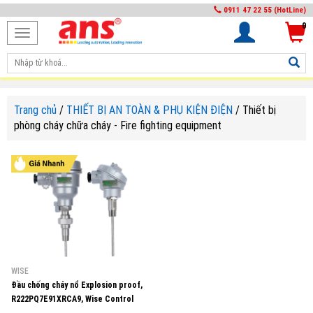
0911 47 22 55 (HotLine)
0
Toggle
navigation
Trang chủ
/
THIẾT BỊ AN TOÀN & PHỤ KIỆN ĐIỆN
/
Thiết bị
phòng cháy chữa cháy - Fire fighting equipment
WISE
Đầu chống cháy nổ Explosion proof,
R222PQ7E91XRCA9, Wise Control