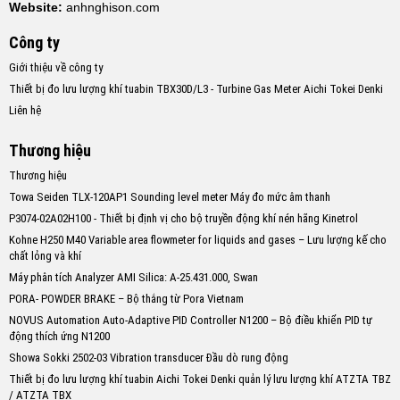
Website:
anhnghison.com
Công ty
Giới thiệu về công ty
Thiết bị đo lưu lượng khí tuabin TBX30D/L3 - Turbine Gas Meter Aichi Tokei Denki
Liên hệ
Thương hiệu
Thương hiệu
Towa Seiden TLX-120AP1 Sounding level meter Máy đo mức âm thanh
P3074-02A02H100 - Thiết bị định vị cho bộ truyền động khí nén hãng Kinetrol
Kohne H250 M40 Variable area flowmeter for liquids and gases – Lưu lượng kế cho
chất lỏng và khí
Máy phân tích Analyzer AMI Silica: A-25.431.000, Swan
PORA- POWDER BRAKE – Bộ thắng từ Pora Vietnam
NOVUS Automation Auto-Adaptive PID Controller N1200 – Bộ điều khiển PID tự
động thích ứng N1200
Showa Sokki 2502-03 Vibration transducer Đầu dò rung động
Thiết bị đo lưu lượng khí tuabin Aichi Tokei Denki quản lý lưu lượng khí ATZTA TBZ
/ ATZTA TBX