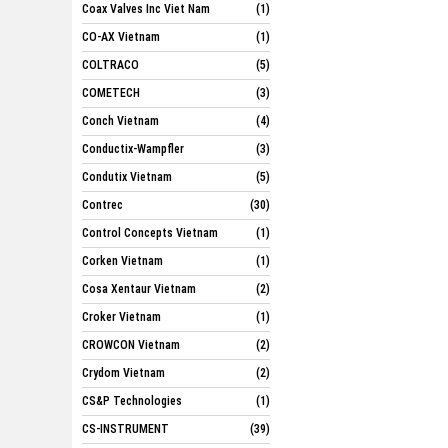
Coax Valves Inc Viet Nam
(1)
CO-AX Vietnam
(1)
COLTRACO
(5)
COMETECH
(3)
Conch Vietnam
(4)
Conductix-Wampfler
(3)
Condutix Vietnam
(5)
Contrec
(30)
Control Concepts Vietnam
(1)
Corken Vietnam
(1)
Cosa Xentaur Vietnam
(2)
Croker Vietnam
(1)
CROWCON Vietnam
(2)
Crydom Vietnam
(2)
CS&P Technologies
(1)
CS-INSTRUMENT
(39)