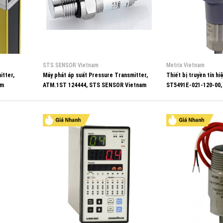
STS SENSOR Vietnam
Metrix Vietnam
itter,
Máy phát áp suất Pressure Transmitter,
Thiết bị truyền tín hi
am
ATM.1ST 124444, STS SENSOR Vietnam
ST5491E-021-120-00,