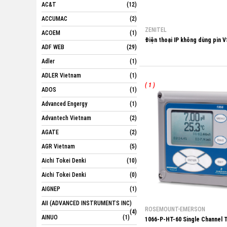
AC&T
(12)
ACCUMAC
(2)
ZENITEL
ACOEM
(1)
Điện thoại IP không dùng pin 
ADF WEB
(29)
Adler
(1)
ADLER Vietnam
(1)
( 1 )
ADOS
(1)
Advanced Engergy
(1)
Advantech Vietnam
(2)
AGATE
(2)
AGR Vietnam
(5)
Aichi Tokei Denki
(10)
Aichi Tokei Denki
(0)
AIGNEP
(1)
AII (ADVANCED INSTRUMENTS INC)
ROSEMOUNT-EMERSON
(4)
AINUO
(1)
1066-P-HT-60 Single Channel 