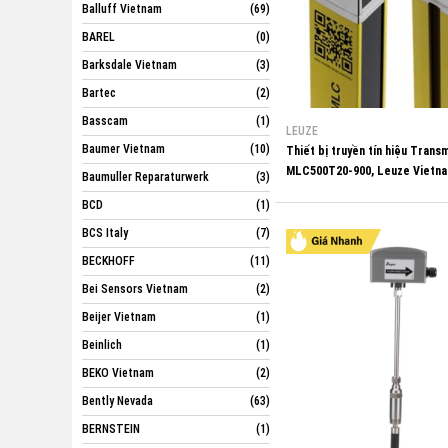
Balluff Vietnam
(69)
BAREL
(0)
Barksdale Vietnam
(3)
Bartec
(2)
Basscam
(1)
LEUZE
Baumer Vietnam
(10)
Thiết bị truyền tín hiệu Transm
MLC500T20-900, Leuze Vietn
Baumuller Reparaturwerk
(3)
BCD
(1)
BCS Italy
(7)
BECKHOFF
(11)
Bei Sensors Vietnam
(2)
Beijer Vietnam
(1)
Beinlich
(1)
BEKO Vietnam
(2)
Bently Nevada
(63)
BERNSTEIN
(1)