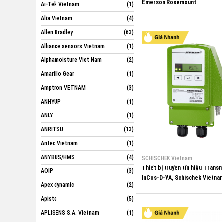
Emerson Rosemount
Ai-Tek Vietnam
(1)
Alia Vietnam
(4)
Allen Bradley
(63)
Alliance sensors Vietnam
(1)
Alphamoisture Viet Nam
(2)
Amarillo Gear
(1)
Amptron VETNAM
(3)
ANHYUP
(1)
ANLY
(1)
ANRITSU
(13)
Antec Vietnam
(1)
ANYBUS/HMS
(4)
SCHISCHEK Vietnam
Thiết bị truyền tín hiệu Transm
AOIP
(3)
InCos-D-VA, Schischek Vietna
Apex dynamic
(2)
Apiste
(5)
APLISENS S.A. Vietnam
(1)