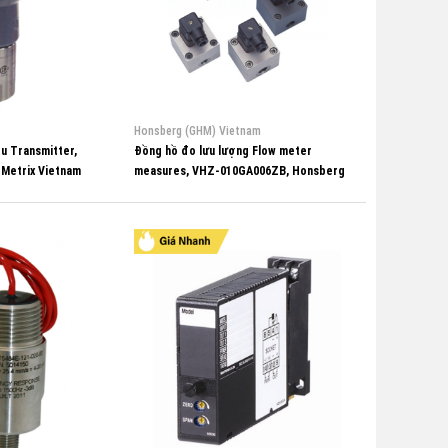
Honsberg (GHM) Vietnam
ệu Transmitter,
Đồng hồ đo lưu lượng Flow meter
 Metrix Vietnam
measures, VHZ-010GA006ZB, Honsberg
Vietnam