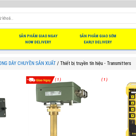
SẢN PHẨM GIAO NGAY
SẢN PHẨM GIAO SỚM
NOW DELIVERY
EARLY DELIVERY
RONG DÂY CHUYỀN SẢN XUẤT
/
Thiết bị truyền tín hiệu - Transmitters
( 1 )
( 1 )