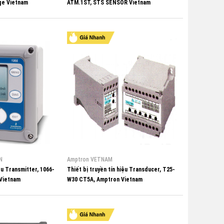
ge Vietnam
ATM.1ST, STS SENSOR Vietnam
N
Amptron VETNAM
iệu Transmitter, 1066-
Thiết bị truyền tín hiệu Transducer, T25-
Vietnam
W30 CT5A, Amptron Vietnam