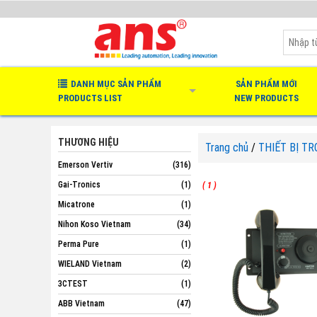
DANH MỤC SẢN PHẨM
SẢN PHẨM MỚI
PRODUCTS LIST
NEW PRODUCTS
THƯƠNG HIỆU
Trang chủ
/
THIẾT BỊ T
Emerson Vertiv
(316)
Gai-Tronics
(1)
( 1 )
Micatrone
(1)
Nihon Koso Vietnam
(34)
Perma Pure
(1)
WIELAND Vietnam
(2)
3CTEST
(1)
ABB Vietnam
(47)