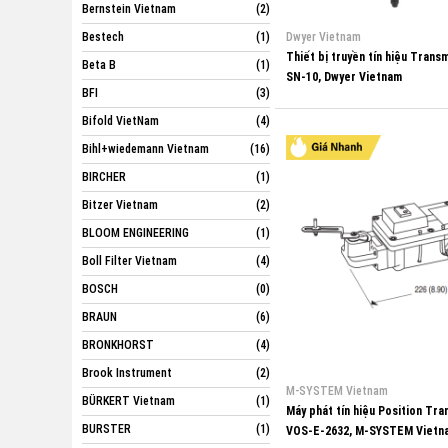
Bernstein Vietnam
(2)
Bestech
(1)
Dwyer Vietnam
Thiết bị truyền tín hiệu Transm
Beta B
(1)
SN-10, Dwyer Vietnam
BFI
(3)
Bifold VietNam
(4)
Bihl+wiedemann Vietnam
(16)
BIRCHER
(1)
Bitzer Vietnam
(2)
BLOOM ENGINEERING
(1)
Boll Filter Vietnam
(4)
BOSCH
(0)
BRAUN
(6)
BRONKHORST
(4)
Brook Instrument
(2)
M-SYSTEM Vietnam
BÜRKERT Vietnam
(1)
Máy phát tín hiệu Position Tra
BURSTER
(1)
VOS-E-2632, M-SYSTEM Vietn