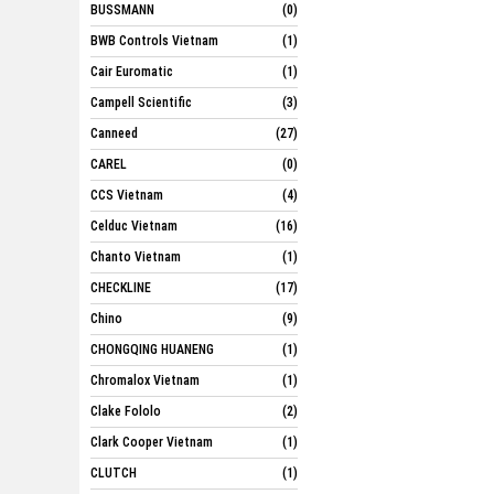
BUSSMANN
(0)
BWB Controls Vietnam
(1)
Cair Euromatic
(1)
Campell Scientific
(3)
Canneed
(27)
CAREL
(0)
CCS Vietnam
(4)
Celduc Vietnam
(16)
Chanto Vietnam
(1)
CHECKLINE
(17)
Chino
(9)
CHONGQING HUANENG
(1)
Chromalox Vietnam
(1)
Clake Fololo
(2)
Clark Cooper Vietnam
(1)
CLUTCH
(1)