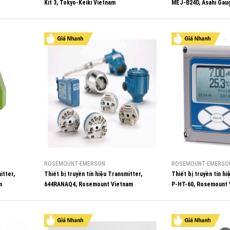
Kit 3, Tokyo-Keiki Vietnam
MEJ-B24D, Asahi Gau
ROSEMOUNT-EMERSON
ROSEMOUNT-EMERSO
itter,
Thiết bị truyền tín hiệu Transmitter,
Thiết bị truyền tín h
m
644RANAQ4, Rosemount Vietnam
P-HT-60, Rosemount 