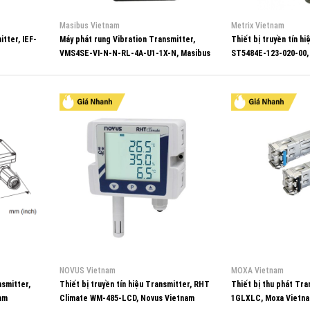
Masibus Vietnam
Metrix Vietnam
itter, IEF-
Máy phát rung Vibration Transmitter,
Thiết bị truyền tín hi
VMS4SE-VI-N-N-RL-4A-U1-1X-N, Masibus
ST5484E-123-020-00,
Vietnam
NOVUS Vietnam
MOXA Vietnam
nsmitter,
Thiết bị truyền tín hiệu Transmitter, RHT
Thiết bị thu phát Tra
am
Climate WM-485-LCD, Novus Vietnam
1GLXLC, Moxa Vietn