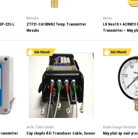
Messko
Autec
VSP-223-L
ZTF21-CA1IBNN2 Temp.Transmitter
LK Neo10 + ACRM15 
Messko
Transmitter – Máy ph
Aichi Tokei Denki
Asahi Gauge Vietnam
Transmitter
Cáp chuyển đổi Transducer Cable, Sensor
Máy phát áp suất pre