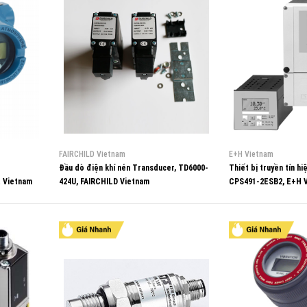
FAIRCHILD Vietnam
E+H Vietnam
Đầu dò điện khí nén Transducer, TD6000-
Thiết bị truyền tín hi
 Vietnam
424U, FAIRCHILD Vietnam
CPS491-2ESB2, E+H 