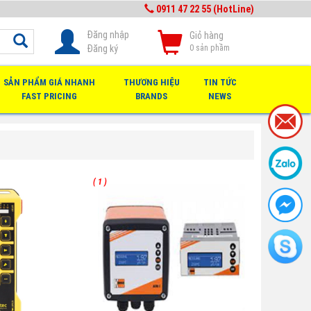
0911 47 22 55 (HotLine)
Đăng nhập
Giỏ hàng
Đăng ký
0
sản phầm
SẢN PHẨM GIÁ NHANH
THƯƠNG HIỆU
TIN TỨC
FAST PRICING
BRANDS
NEWS
( 1 )