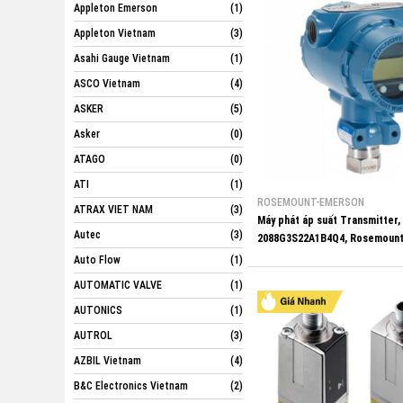
Appleton Emerson
(1)
Appleton Vietnam
(3)
Asahi Gauge Vietnam
(1)
ASCO Vietnam
(4)
ASKER
(5)
Asker
(0)
ATAGO
(0)
ATI
(1)
ROSEMOUNT-EMERSON
ATRAX VIET NAM
(3)
Máy phát áp suất Transmitter,
Autec
(3)
2088G3S22A1B4Q4, Rosemount
Auto Flow
(1)
AUTOMATIC VALVE
(1)
AUTONICS
(1)
AUTROL
(3)
AZBIL Vietnam
(4)
B&C Electronics Vietnam
(2)