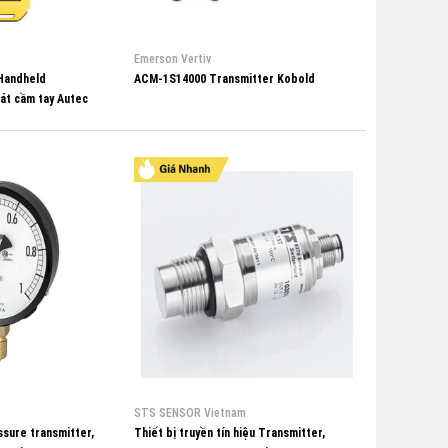
Emerson Vertiv
Handheld
ACM-1S14000 Transmitter Kobold
át cầm tay Autec
STS SENSOR Vietnam
ssure transmitter,
Thiết bị truyền tín hiệu Transmitter,