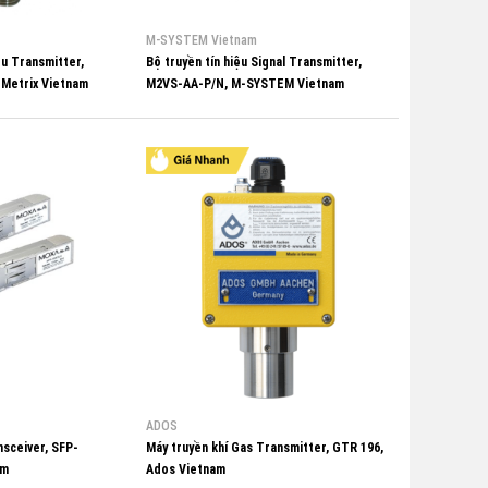
M-SYSTEM Vietnam
ệu Transmitter,
Bộ truyền tín hiệu Signal Transmitter,
 Metrix Vietnam
M2VS-AA-P/N, M-SYSTEM Vietnam
ADOS
nsceiver, SFP-
Máy truyền khí Gas Transmitter, GTR 196,
am
Ados Vietnam