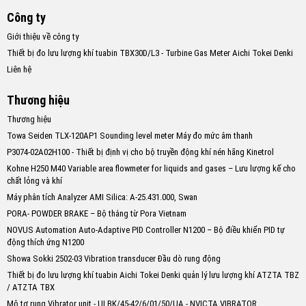
Công ty
Giới thiệu về công ty
Thiết bị đo lưu lượng khí tuabin TBX30D/L3 - Turbine Gas Meter Aichi Tokei Denki
Liên hệ
Thương hiệu
Thương hiệu
Towa Seiden TLX-120AP1 Sounding level meter Máy đo mức âm thanh
P3074-02A02H100 - Thiết bị định vị cho bộ truyền động khí nén hãng Kinetrol
Kohne H250 M40 Variable area flowmeter for liquids and gases – Lưu lượng kế cho
chất lỏng và khí
Máy phân tích Analyzer AMI Silica: A-25.431.000, Swan
PORA- POWDER BRAKE – Bộ thắng từ Pora Vietnam
NOVUS Automation Auto-Adaptive PID Controller N1200 – Bộ điều khiển PID tự
động thích ứng N1200
Showa Sokki 2502-03 Vibration transducer Đầu dò rung động
Thiết bị đo lưu lượng khí tuabin Aichi Tokei Denki quản lý lưu lượng khí ATZTA TBZ
/ ATZTA TBX
Mô tơ rung Vibrator unit - ULBK/45-42/6/01/50/UA - NVICTA VIBRATOR