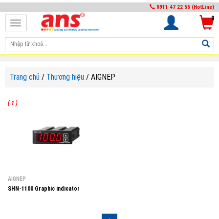
0911 47 22 55 (HotLine)
0
Toggle
navigation
Trang chủ
/
Thương hiệu
/
AIGNEP
( 1 )
AIGNEP
SHN-1100 Graphic indicator