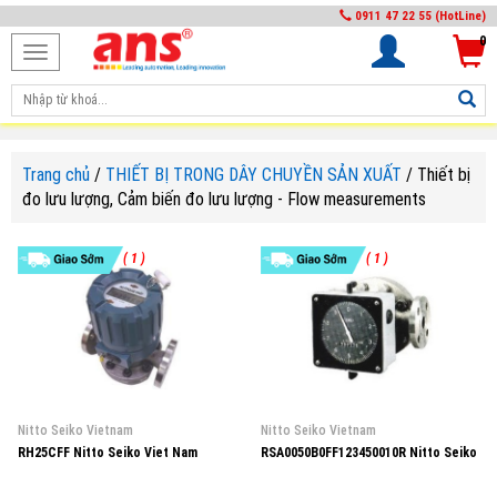
0911 47 22 55 (HotLine)
0
Toggle
navigation
Trang chủ
/
THIẾT BỊ TRONG DÂY CHUYỀN SẢN XUẤT
/
Thiết bị
đo lưu lượng, Cảm biến đo lưu lượng - Flow measurements
( 1 )
( 1 )
Nitto Seiko Vietnam
Nitto Seiko Vietnam
RH25CFF Nitto Seiko Viet Nam
RSA0050B0FF123450010R Nitto Seiko