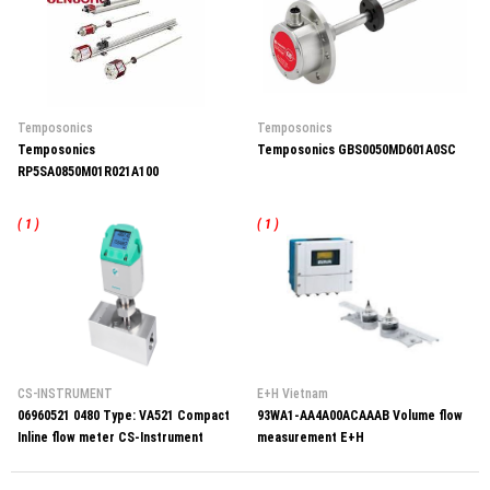
Temposonics
Temposonics
Temposonics
Temposonics GBS0050MD601A0SC
RP5SA0850M01R021A100
( 1 )
( 1 )
CS-INSTRUMENT
E+H Vietnam
06960521 0480 Type: VA521 Compact
93WA1-AA4A00ACAAAB Volume flow
Inline flow meter CS-Instrument
measurement E+H