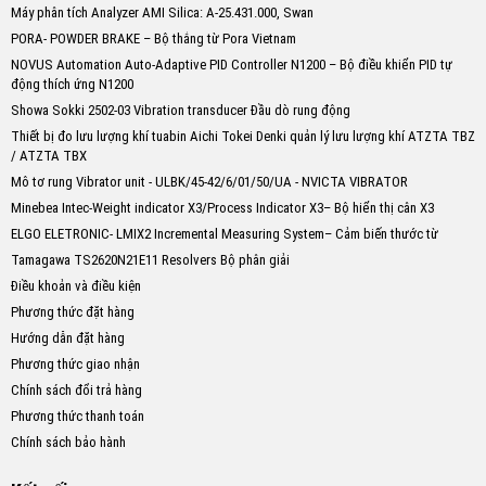
Máy phân tích Analyzer AMI Silica: A-25.431.000, Swan
PORA- POWDER BRAKE – Bộ thắng từ Pora Vietnam
NOVUS Automation Auto-Adaptive PID Controller N1200 – Bộ điều khiển PID tự
động thích ứng N1200
Showa Sokki 2502-03 Vibration transducer Đầu dò rung động
Thiết bị đo lưu lượng khí tuabin Aichi Tokei Denki quản lý lưu lượng khí ATZTA TBZ
/ ATZTA TBX
Mô tơ rung Vibrator unit - ULBK/45-42/6/01/50/UA - NVICTA VIBRATOR
Minebea Intec-Weight indicator X3/Process Indicator X3– Bộ hiển thị cân X3
ELGO ELETRONIC- LMIX2 Incremental Measuring System– Cảm biến thước từ
Tamagawa TS2620N21E11 Resolvers Bộ phân giải
Điều khoản và điều kiện
Phương thức đặt hàng
Hướng dẫn đặt hàng
Phương thức giao nhận
Chính sách đổi trả hàng
Phương thức thanh toán
Chính sách bảo hành