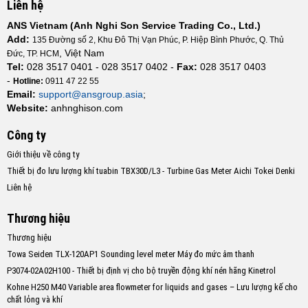
Liên hệ
ANS Vietnam (Anh Nghi Son Service Trading Co., Ltd.)
Add:
135 Đường số 2, Khu Đô Thị Vạn Phúc, P. Hiệp Bình Phước, Q. Thủ
, Việt Nam
Đức, TP. HCM
Tel:
028 3517 0401 - 028 3517 0402 -
Fax:
028 3517 0403
-
Hotline:
0911 47 22 55
Email:
support@ansgroup.asia
;
Website:
anhnghison.com
Công ty
Giới thiệu về công ty
Thiết bị đo lưu lượng khí tuabin TBX30D/L3 - Turbine Gas Meter Aichi Tokei Denki
Liên hệ
Thương hiệu
Thương hiệu
Towa Seiden TLX-120AP1 Sounding level meter Máy đo mức âm thanh
P3074-02A02H100 - Thiết bị định vị cho bộ truyền động khí nén hãng Kinetrol
Kohne H250 M40 Variable area flowmeter for liquids and gases – Lưu lượng kế cho
chất lỏng và khí