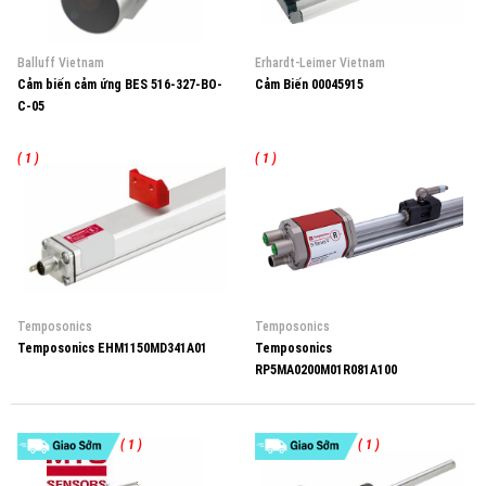
Balluff Vietnam
Erhardt-Leimer Vietnam
Cảm biến cảm ứng BES 516-327-BO-
Cảm Biến 00045915
C-05
( 1 )
( 1 )
Temposonics
Temposonics
Temposonics EHM1150MD341A01
Temposonics
RP5MA0200M01R081A100
( 1 )
( 1 )