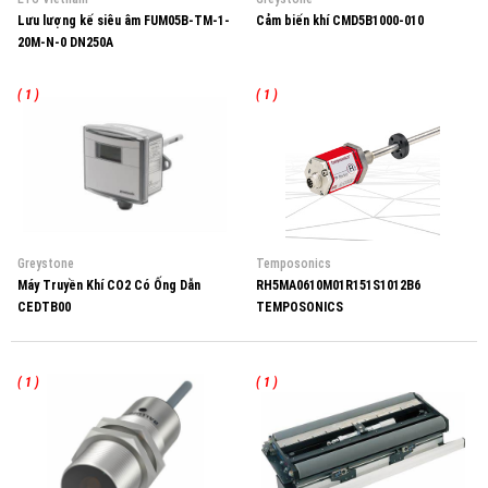
Lưu lượng kế siêu âm FUM05B-TM-1-
Cảm biến khí CMD5B1000-010
20M-N-0 DN250A
( 1 )
( 1 )
Greystone
Temposonics
Máy Truyền Khí CO2 Có Ống Dẫn
RH5MA0610M01R151S1012B6
CEDTB00
TEMPOSONICS
( 1 )
( 1 )