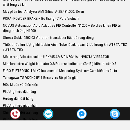
chất lỏng và khí
Máy phân tích Analyzer AMI Silica: A-25.431.000, Swan
PORA- POWDER BRAKE – Bộ thắng từ Pora Vietnam
NOVUS Automation Auto-Adaptive PID Controller N1200 – Bộ điều khiển PID tự
động thích ứng N1200
Showa Sokki 2502-03 Vibration transducer Đầu dò rung động
Thiết bị đo lưu lượng khí tuabin Aichi Tokei Denki quản lý lưu lượng khí ATZTA TBZ
/ ATZTA TBX
Mô tơ rung Vibrator unit - ULBK/45-42/6/01/50/UA - NVICTA VIBRATOR
Minebea Intec-Weight indicator X3/Process Indicator X3– Bộ hiển thị cân X3
ELGO ELETRONIC- LMIX2 Incremental Measuring System– Cảm biến thước từ
Tamagawa TS2620N21E11 Resolvers Bộ phân giải
Điều khoản và điều kiện
Phương thức đặt hàng
Hướng dẫn đặt hàng
Phương thức giao nhận
Chính sách đổi trả hàng
Phương thức thanh toán
Chính sách bảo hành