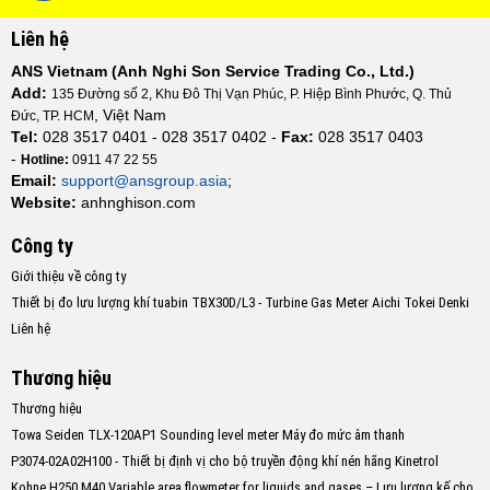
Liên hệ
ANS Vietnam (Anh Nghi Son Service Trading Co., Ltd.)
Add:
135 Đường số 2, Khu Đô Thị Vạn Phúc, P. Hiệp Bình Phước, Q. Thủ
, Việt Nam
Đức, TP. HCM
Tel:
028 3517 0401 - 028 3517 0402 -
Fax:
028 3517 0403
-
Hotline:
0911 47 22 55
Email:
support@ansgroup.asia
;
Website:
anhnghison.com
Công ty
Giới thiệu về công ty
Thiết bị đo lưu lượng khí tuabin TBX30D/L3 - Turbine Gas Meter Aichi Tokei Denki
Liên hệ
Thương hiệu
Thương hiệu
Towa Seiden TLX-120AP1 Sounding level meter Máy đo mức âm thanh
P3074-02A02H100 - Thiết bị định vị cho bộ truyền động khí nén hãng Kinetrol
Kohne H250 M40 Variable area flowmeter for liquids and gases – Lưu lượng kế cho