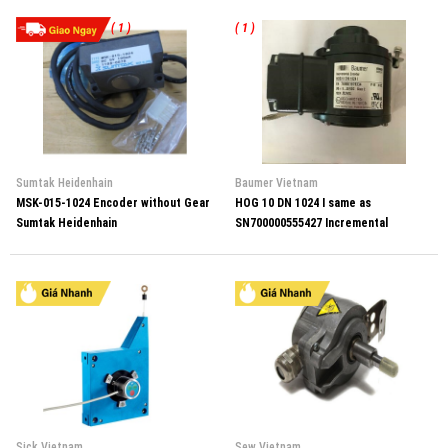
( 1 )
( 1 )
Sumtak Heidenhain
Baumer Vietnam
MSK-015-1024 Encoder without Gear
HOG 10 DN 1024 I same as
Sumtak Heidenhain
SN700000555427 Incremental
encoders Baumer Hübner
Sick Vietnam
Sew Vietnam