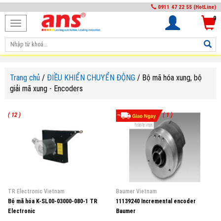
0911 47 22 55 (HotLine)
0
Toggle
navigation
Trang chủ
/
ĐIỀU KHIỂN CHUYỂN ĐỘNG
/
Bộ mã hóa xung, bộ
giải mã xung - Encoders
( 12 )
( 1 )
TR Electronic Vietnam
Baumer Vietnam
Bộ mã hóa K-SL00-03000-080-1 TR
11139240 Incremental encoder
Electronic
Baumer