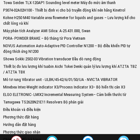
Towa Seiden TLX-120AP1 Sounding level meter Máy đo mức âm thanh
P3074-02A02H100 - Thiết bị định vị cho bộ truyền động khí nén hãng Kinetrol
Kohne H250 M40 Variable area flowmeter for liquids and gases – Lưu lượng kế cho
chất lỏng và khí
Máy phân tích Analyzer AMI Silica: A-25.431.000, Swan
PORA- POWDER BRAKE – Bộ thắng từ Pora Vietnam
NOVUS Automation Auto-Adaptive PID Controller N1200 – Bộ điều khiển PID tự
động thích ứng N1200
Showa Sokki 2502-03 Vibration transducer Đầu dò rung động
Thiết bị đo lưu lượng khí tuabin Aichi Tokei Denki quản lý lưu lượng khí ATZTA TBZ
/ ATZTA TBX
Mô tơ rung Vibrator unit - ULBK/45-42/6/01/50/UA - NVICTA VIBRATOR
Minebea Intec-Weight indicator X3/Process Indicator X3– Bộ hiển thị cân X3
ELGO ELETRONIC- LMIX2 Incremental Measuring System– Cảm biến thước từ
Tamagawa TS2620N21E11 Resolvers Bộ phân giải
Điều khoản và điều kiện
Phương thức đặt hàng
Hướng dẫn đặt hàng
Phương thức giao nhận
Chính sách đổi trả hàng