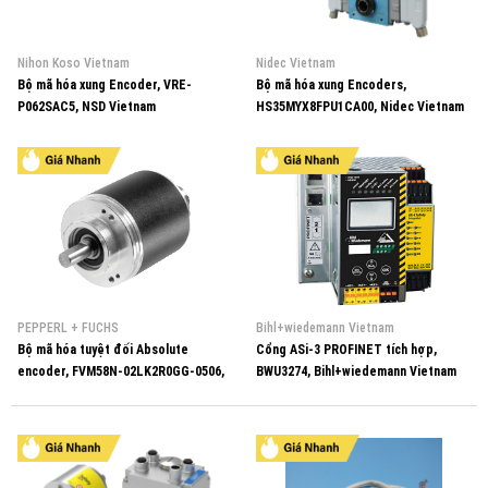
Nihon Koso Vietnam
Nidec Vietnam
Bộ mã hóa xung Encoder, VRE-
Bộ mã hóa xung Encoders,
P062SAC5, NSD Vietnam
HS35MYX8FPU1CA00, Nidec Vietnam
PEPPERL + FUCHS
Bihl+wiedemann Vietnam
Bộ mã hóa tuyệt đối Absolute
Cổng ASi-3 PROFINET tích hợp,
encoder, FVM58N-02LK2R0GG-0506,
BWU3274, Bihl+wiedemann Vietnam
P+F Vietnam