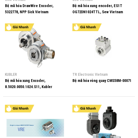
Bộ mã hóa DrawWire Encoder,
Bộ mã hóa xung encoder, ES1T
5322778, NPP Sick Vietnam
OG72DN1024TTL, Sew Vietnam
KUBLER
TR Electronic Vietnam
Bộ mã hóa xung Encoder,
Bộ mã hóa vòng quay CMS58M-00071
8.5020.0050.1024.S11, Kubler
Vietnam