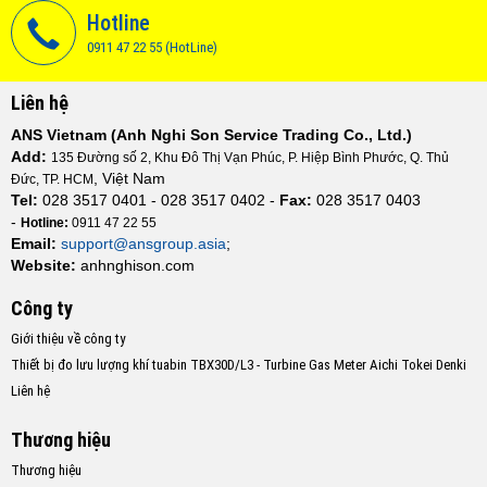
Hotline
0911 47 22 55 (HotLine)
Liên hệ
ANS Vietnam (Anh Nghi Son Service Trading Co., Ltd.)
Add:
135 Đường số 2, Khu Đô Thị Vạn Phúc, P. Hiệp Bình Phước, Q. Thủ
, Việt Nam
Đức, TP. HCM
Tel:
028 3517 0401 - 028 3517 0402 -
Fax:
028 3517 0403
-
Hotline:
0911 47 22 55
Email:
support@ansgroup.asia
;
Website:
anhnghison.com
Công ty
Giới thiệu về công ty
Thiết bị đo lưu lượng khí tuabin TBX30D/L3 - Turbine Gas Meter Aichi Tokei Denki
Liên hệ
Thương hiệu
Thương hiệu