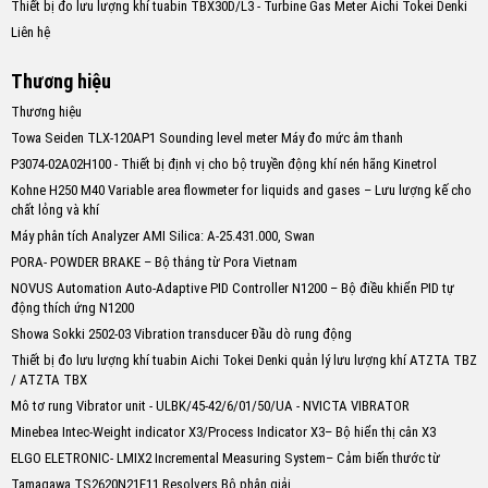
Thiết bị đo lưu lượng khí tuabin TBX30D/L3 - Turbine Gas Meter Aichi Tokei Denki
Liên hệ
Thương hiệu
Thương hiệu
Towa Seiden TLX-120AP1 Sounding level meter Máy đo mức âm thanh
P3074-02A02H100 - Thiết bị định vị cho bộ truyền động khí nén hãng Kinetrol
Kohne H250 M40 Variable area flowmeter for liquids and gases – Lưu lượng kế cho
chất lỏng và khí
Máy phân tích Analyzer AMI Silica: A-25.431.000, Swan
PORA- POWDER BRAKE – Bộ thắng từ Pora Vietnam
NOVUS Automation Auto-Adaptive PID Controller N1200 – Bộ điều khiển PID tự
động thích ứng N1200
Showa Sokki 2502-03 Vibration transducer Đầu dò rung động
Thiết bị đo lưu lượng khí tuabin Aichi Tokei Denki quản lý lưu lượng khí ATZTA TBZ
/ ATZTA TBX
Mô tơ rung Vibrator unit - ULBK/45-42/6/01/50/UA - NVICTA VIBRATOR
Minebea Intec-Weight indicator X3/Process Indicator X3– Bộ hiển thị cân X3
ELGO ELETRONIC- LMIX2 Incremental Measuring System– Cảm biến thước từ
Tamagawa TS2620N21E11 Resolvers Bộ phân giải