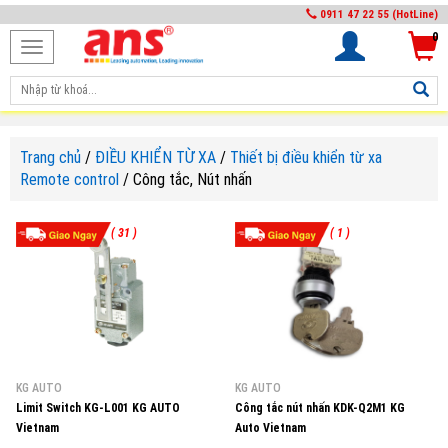
0911 47 22 55 (HotLine)
0
Toggle
navigation
Trang chủ
/
ĐIỀU KHIỂN TỪ XA
/
Thiết bị điều khiển từ xa
Remote control
/
Công tắc, Nút nhấn
( 31 )
( 1 )
KG AUTO
KG AUTO
Limit Switch KG-L001 KG AUTO
Công tắc nút nhấn KDK-Q2M1 KG
Vietnam
Auto Vietnam