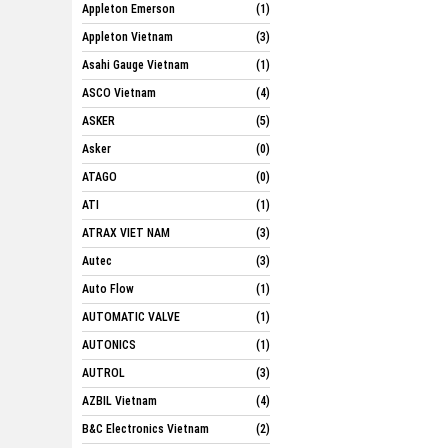
Appleton Emerson
(1)
Appleton Vietnam
(3)
Asahi Gauge Vietnam
(1)
ASCO Vietnam
(4)
ASKER
(5)
Asker
(0)
ATAGO
(0)
ATI
(1)
ATRAX VIET NAM
(3)
Autec
(3)
Auto Flow
(1)
AUTOMATIC VALVE
(1)
AUTONICS
(1)
AUTROL
(3)
AZBIL Vietnam
(4)
B&C Electronics Vietnam
(2)