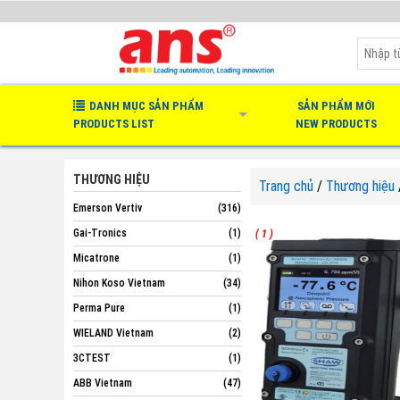
DANH MỤC SẢN PHẨM
SẢN PHẨM MỚI
PRODUCTS LIST
NEW PRODUCTS
THƯƠNG HIỆU
Trang chủ
/
Thương hiệu
Emerson Vertiv
(316)
Gai-Tronics
(1)
( 1 )
Micatrone
(1)
Nihon Koso Vietnam
(34)
Perma Pure
(1)
WIELAND Vietnam
(2)
3CTEST
(1)
ABB Vietnam
(47)