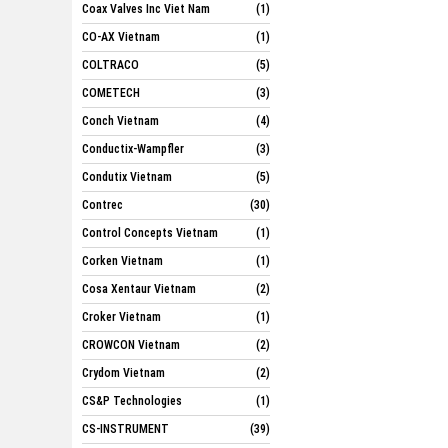
Coax Valves Inc Viet Nam
(1)
CO-AX Vietnam
(1)
COLTRACO
(5)
COMETECH
(3)
Conch Vietnam
(4)
Conductix-Wampfler
(3)
Condutix Vietnam
(5)
Contrec
(30)
Control Concepts Vietnam
(1)
Corken Vietnam
(1)
Cosa Xentaur Vietnam
(2)
Croker Vietnam
(1)
CROWCON Vietnam
(2)
Crydom Vietnam
(2)
CS&P Technologies
(1)
CS-INSTRUMENT
(39)