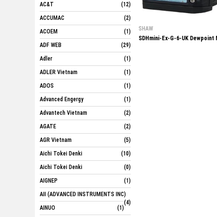
AC&T
(12)
ACCUMAC
(2)
SHAW
ACOEM
(1)
SDHmini-Ex-G-6-UK Dewpoint
ADF WEB
(29)
Adler
(1)
ADLER Vietnam
(1)
ADOS
(1)
Advanced Engergy
(1)
Advantech Vietnam
(2)
AGATE
(2)
AGR Vietnam
(5)
Aichi Tokei Denki
(10)
Aichi Tokei Denki
(0)
AIGNEP
(1)
AII (ADVANCED INSTRUMENTS INC)
(4)
AINUO
(1)