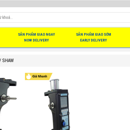
SẢN PHẨM GIAO NGAY
SẢN PHẨM GIAO SỚM
NOW DELIVERY
EARLY DELIVERY
/
SHAW