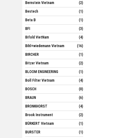
Bernstein Vietnam
(2)
Bestech
(1)
Beta B
(1)
BFI
(3)
Bifold VietNam
(4)
Bihl+wiedemann Vietnam
(16)
BIRCHER
(1)
Bitzer Vietnam
(2)
BLOOM ENGINEERING
(1)
Boll Filter Vietnam
(4)
BOSCH
(0)
BRAUN
(6)
BRONKHORST
(4)
Brook Instrument
(2)
BÜRKERT Vietnam
(1)
BURSTER
(1)