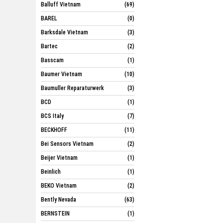
Balluff Vietnam
(69)
BAREL
(0)
Barksdale Vietnam
(3)
Bartec
(2)
Basscam
(1)
Baumer Vietnam
(10)
Baumuller Reparaturwerk
(3)
BCD
(1)
BCS Italy
(7)
BECKHOFF
(11)
Bei Sensors Vietnam
(2)
Beijer Vietnam
(1)
Beinlich
(1)
BEKO Vietnam
(2)
Bently Nevada
(63)
BERNSTEIN
(1)