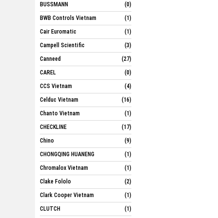
BUSSMANN
(0)
BWB Controls Vietnam
(1)
Cair Euromatic
(1)
Campell Scientific
(3)
Canneed
(27)
CAREL
(0)
CCS Vietnam
(4)
Celduc Vietnam
(16)
Chanto Vietnam
(1)
CHECKLINE
(17)
Chino
(9)
CHONGQING HUANENG
(1)
Chromalox Vietnam
(1)
Clake Fololo
(2)
Clark Cooper Vietnam
(1)
CLUTCH
(1)