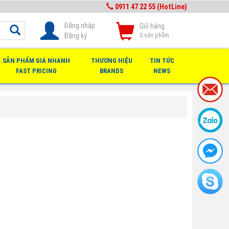
0911 47 22 55 (HotLine)
Đăng nhập
Giỏ hàng
Đăng ký
0
sản phầm
SẢN PHẨM GIÁ NHANH
THƯƠNG HIỆU
TIN TỨC
FAST PRICING
BRANDS
NEWS