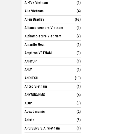
Ai-Tek Vietnam
(1)
Alia Vietnam
(4)
Allen Bradley
(63)
Alliance sensors Vietnam
(1)
Alphamoisture Viet Nam
(2)
Amarillo Gear
(1)
Amptron VETNAM
(3)
ANHYUP
(1)
ANLY
(1)
ANRITSU
(13)
Antec Vietnam
(1)
ANYBUS/HMS
(4)
AOIP
(3)
Apex dynamic
(2)
Apiste
(5)
APLISENS S.A. Vietnam
(1)