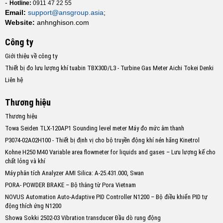
-
Hotline:
0911 47 22 55
Email:
support@ansgroup.asia
;
Website:
anhnghison.com
Công ty
Giới thiệu về công ty
Thiết bị đo lưu lượng khí tuabin TBX30D/L3 - Turbine Gas Meter Aichi Tokei Denki
Liên hệ
Thương hiệu
Thương hiệu
Towa Seiden TLX-120AP1 Sounding level meter Máy đo mức âm thanh
P3074-02A02H100 - Thiết bị định vị cho bộ truyền động khí nén hãng Kinetrol
Kohne H250 M40 Variable area flowmeter for liquids and gases – Lưu lượng kế cho
chất lỏng và khí
Máy phân tích Analyzer AMI Silica: A-25.431.000, Swan
PORA- POWDER BRAKE – Bộ thắng từ Pora Vietnam
NOVUS Automation Auto-Adaptive PID Controller N1200 – Bộ điều khiển PID tự
động thích ứng N1200
Showa Sokki 2502-03 Vibration transducer Đầu dò rung động