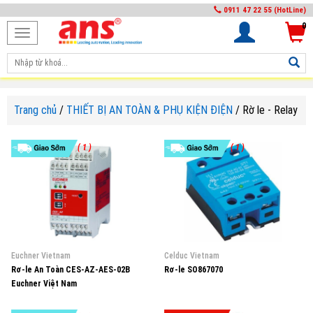
0911 47 22 55 (HotLine)
0
Toggle
navigation
Trang chủ
/
THIẾT BỊ AN TOÀN & PHỤ KIỆN ĐIỆN
/
Rờ le - Relay
( 1 )
( 1 )
Euchner Vietnam
Celduc Vietnam
Rơ-le An Toàn CES-AZ-AES-02B
Rơ-le SO867070
Euchner Việt Nam