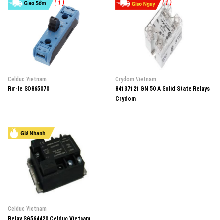
( 1 )
( 1 )
Celduc Vietnam
Crydom Vietnam
Rơ-le SO865070
84137121 GN 50 A Solid State Relays
Crydom
Celduc Vietnam
Relay SG564420 Celduc Vietnam