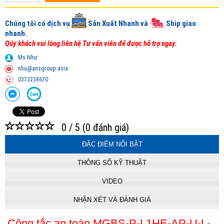
Chúng tôi có dịch vụ
Sản Xuất Nhanh và
Ship giao
nhanh.
Qúy khách vui lòng liên hệ Tư vấn viên để được hỗ trợ ngay.
Ms Như
nhu@ansgroup.asia
0373238670
0
/ 5 (
0
đánh giá)
ĐẶC ĐIỂM NỔI BẬT
THÔNG SỐ KỸ THUẬT
VIDEO
NHẬN XÉT VÀ ĐÁNH GIÁ
Công tắc an toàn MGBS-P-L1HE-AP-U-L-