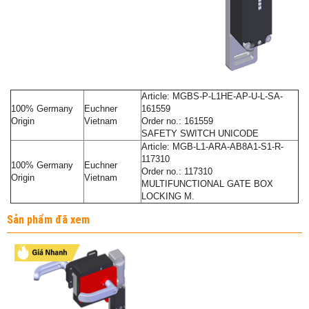
Article: MGBS-P-L1HE-AP-U-L-SA-
100% Germany
Euchner
161559
Origin
Vietnam
Order no.: 161559
SAFETY SWITCH UNICODE
Article: MGB-L1-ARA-AB8A1-S1-R-
117310
100% Germany
Euchner
Order no.: 117310
Origin
Vietnam
MULTIFUNCTIONAL GATE BOX
LOCKING M.
Sản phẩm đã xem