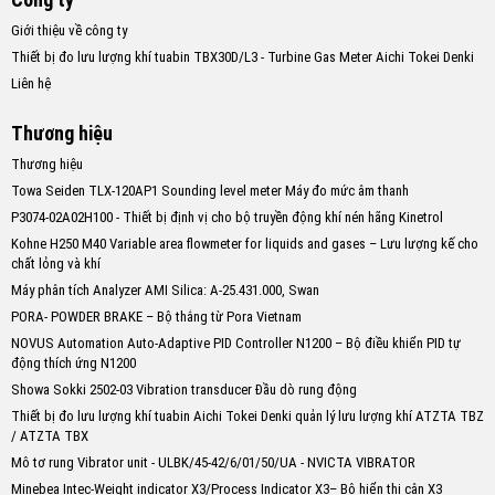
Giới thiệu về công ty
Thiết bị đo lưu lượng khí tuabin TBX30D/L3 - Turbine Gas Meter Aichi Tokei Denki
Liên hệ
Thương hiệu
Thương hiệu
Towa Seiden TLX-120AP1 Sounding level meter Máy đo mức âm thanh
P3074-02A02H100 - Thiết bị định vị cho bộ truyền động khí nén hãng Kinetrol
Kohne H250 M40 Variable area flowmeter for liquids and gases – Lưu lượng kế cho
chất lỏng và khí
Máy phân tích Analyzer AMI Silica: A-25.431.000, Swan
PORA- POWDER BRAKE – Bộ thắng từ Pora Vietnam
NOVUS Automation Auto-Adaptive PID Controller N1200 – Bộ điều khiển PID tự
động thích ứng N1200
Showa Sokki 2502-03 Vibration transducer Đầu dò rung động
Thiết bị đo lưu lượng khí tuabin Aichi Tokei Denki quản lý lưu lượng khí ATZTA TBZ
/ ATZTA TBX
Mô tơ rung Vibrator unit - ULBK/45-42/6/01/50/UA - NVICTA VIBRATOR
Minebea Intec-Weight indicator X3/Process Indicator X3– Bộ hiển thị cân X3