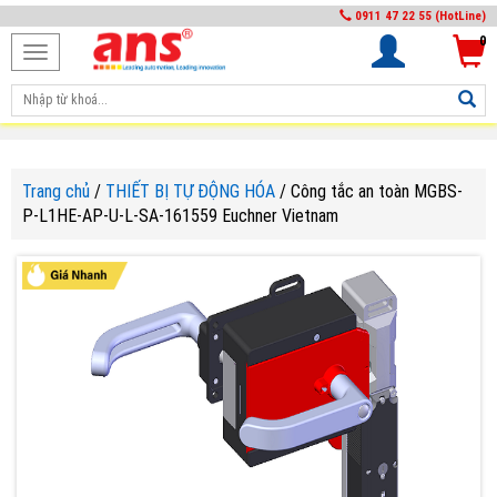
0911 47 22 55 (HotLine)
0
Toggle
navigation
Trang chủ
/
THIẾT BỊ TỰ ĐỘNG HÓA
/
Công tắc an toàn MGBS-
P-L1HE-AP-U-L-SA-161559 Euchner Vietnam