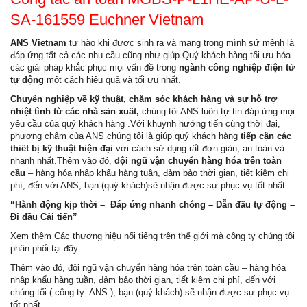
SA-161559 Euchner Vietnam
ANS Vietnam
tự hào khi được sinh ra và mang trong mình sứ mệnh là
đáp ứng tất cả các nhu cầu cũng như giúp Quý khách hàng tối ưu hóa
các giải pháp khắc phục mọi vấn đề trong
ngành công nghiệp điện tử
tự động
một cách hiệu quả và tối ưu nhất.
Chuyên nghiệp về kỹ thuật, chăm sóc khách hàng và sự hỗ trợ
nhiệt tình từ các nhà sản xuất,
chúng tôi ANS luôn tự tin đáp ứng mọi
yêu cầu của quý khách hàng .Với khuynh hướng tiến cùng thời đại,
phương châm của ANS chúng tôi là giúp quý khách hàng
tiếp cận các
thiết bị kỹ thuật hiện đại
với cách sử dụng rất đơn giản, an toàn và
nhanh nhất.Thêm vào đó,
đội ngũ vận chuyển hàng hóa trên toàn
cầu
– hàng hóa nhập khẩu hàng tuần, đảm bảo thời gian, tiết kiệm chi
phí, đến với ANS, bạn (quý khách)sẽ nhận được sự phục vụ tốt nhất.
“Hành động kịp thời – Đáp ứng nhanh chóng – Dẫn đầu tự động –
Đi đầu Cải tiến”
Xem thêm
Các thương hiệu nổi tiếng trên thế giới mà công ty chúng tôi
phân phối tại đây
Thêm vào đó, đội ngũ vận chuyển hàng hóa trên toàn cầu – hàng hóa
nhập khẩu hàng tuần, đảm bảo thời gian, tiết kiệm chi phí, đến với
chúng tối ( công ty ANS ), bạn (quý khách) sẽ nhận được sự phục vụ
tốt nhất.