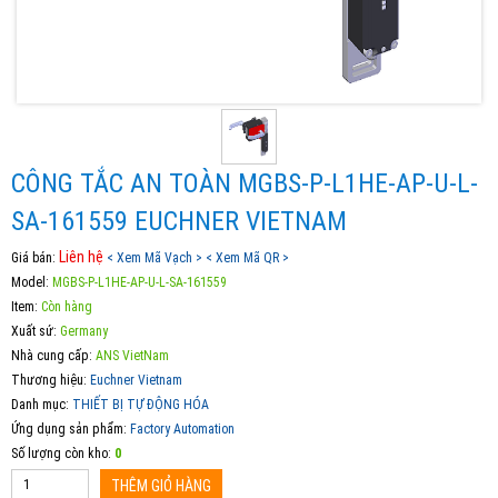
CÔNG TẮC AN TOÀN MGBS-P-L1HE-AP-U-L-
SA-161559 EUCHNER VIETNAM
Liên hệ
Giá bán:
< Xem Mã Vạch >
< Xem Mã QR >
Model:
MGBS-P-L1HE-AP-U-L-SA-161559
Item:
Còn hàng
Xuất sứ:
Germany
Nhà cung cấp:
ANS VietNam
Thương hiệu:
Euchner Vietnam
Danh mục:
THIẾT BỊ TỰ ĐỘNG HÓA
Ứng dụng sản phẩm:
Factory Automation
Số lượng còn kho:
0
THÊM GIỎ HÀNG