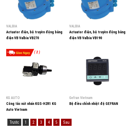
VALBIA
VALBIA
Actuator điện, bộ truyền động bằng
Actuator điện, bộ truyền động bằng
điện VB Valbia VB270
điện VB Valbia VB190
( 2 )
KG AUTO
Gefran Vietnam
Công tắc nút nhấn KGS-H2R1 KG
Bộ điều chỉnh nhiệt độ GEFRAN
Auto Vietnam
Trước
1
2
3
4
5
Sau