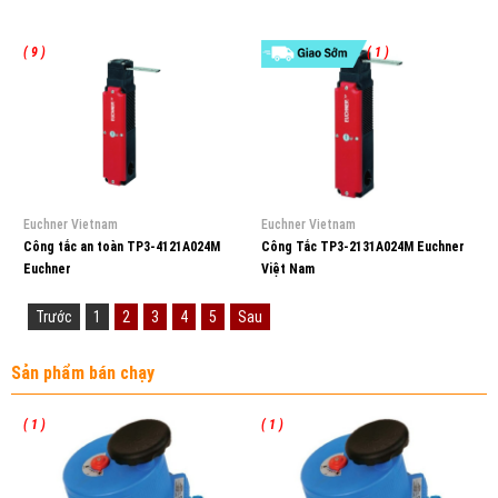
( 9 )
( 1 )
Euchner Vietnam
Euchner Vietnam
Công tắc an toàn TP3-4121A024M
Công Tắc TP3-2131A024M Euchner
Euchner
Việt Nam
Trước
1
2
3
4
5
Sau
Sản phẩm bán chạy
( 1 )
( 1 )