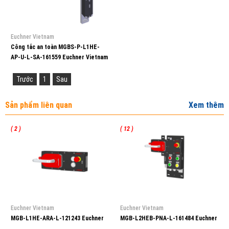
Euchner Vietnam
Công tắc an toàn MGBS-P-L1HE-
AP-U-L-SA-161559 Euchner Vietnam
Trước
1
Sau
Sản phẩm liên quan
Xem thêm
( 2 )
( 12 )
Euchner Vietnam
Euchner Vietnam
MGB-L1HE-ARA-L-121243 Euchner
MGB-L2HEB-PNA-L-161484 Euchner